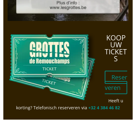
KOOP
UW
TICKET
S
Reser
veren
Heeft u
korting? Telefonisch reserveren via
+32 4 384 46 82