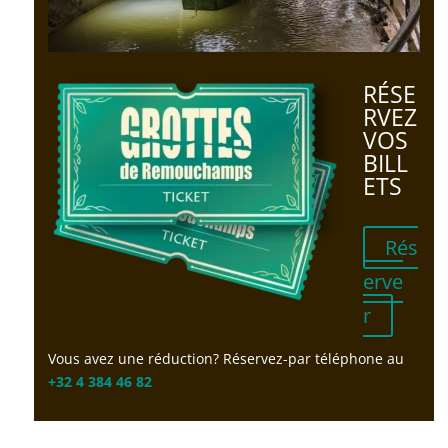
RÉSE
RVEZ
VOS
BILL
ETS
Rés
erve
r
Vous avez une réduction? Réservez-par téléphone au
+32 4 384 46 82