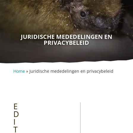
JURIDISCHE MEDEDELINGEN EN
PRIVACYBELEID
Home
»
Juridische mededelingen en privacybeleid
E
D
I
T