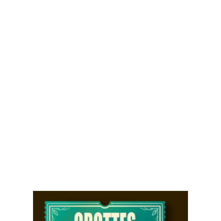
Du 22 février au 9 mars, les Grottes de
Remouchamps vous invitent à célébrer
le carnaval en famille. Profitez de -50%
sur le prix d'entrée pour les enfants de
3 à 11 ans qui viennent déguisés. En
plus, participez à notre concours pour
tenter de gagner une peluche...