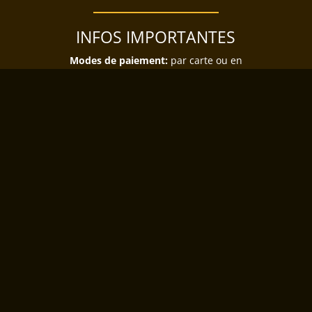
INFOS IMPORTANTES
Modes de paiement:
par carte ou en
espèce
Pour le bien-être de tous, les chiens ne
sont pas admis (sauf chiens d’assistance
sous conditions).
Plus d'infos
CONTACT
reservation@lesgrottes.be
Réservation:
en ligne ou par téléphone